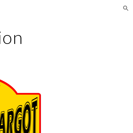
ion
ion