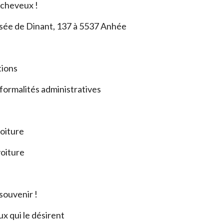
 cheveux !
ussée de Dinant, 137 à 5537 Anhée
tions
/ formalités administratives
voiture
voiture
souvenir !
x qui le désirent